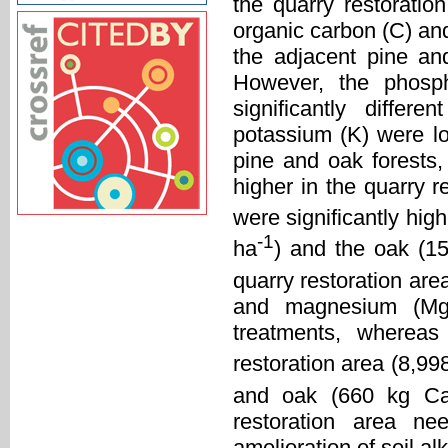
the quarry restoratio
organic carbon (C) and
the adjacent pine and
However, the phosp
significantly diffe
potassium (K) were lo
pine and oak forests
higher in the quarry r
were significantly hig
-1
ha
) and the oak (1
quarry restoration are
and magnesium (Mg) 
treatments, whereas
restoration area (8,9
and oak (660 kg C
restoration area ne
amelioration of soil alka