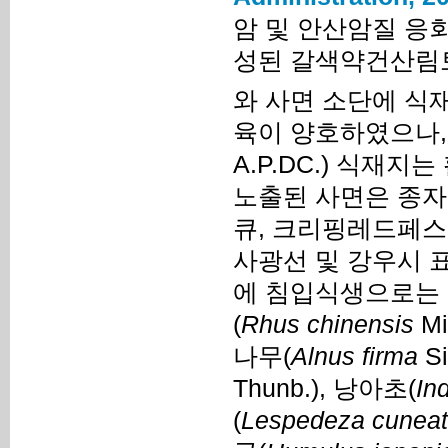
암 및 안산암질 응
성된 갈색약건산림
와 사면 소단에 식
육이 양호하였으나,
A.P.DC.) 식재지
노출된 사면은 종
큐, 크리핑레드페스
사광선 및 강우시 
에 침입식생으로는 
(
Rhus chinensis
Mil
나무(
Alnus firma
Si
Thunb.), 낭아초(
In
(
Lespedeza cunea