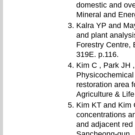
domestic and ove
Mineral and Ener
Kalra YP and May
and plant analys
Forestry Centre,
319E. p.116.
Kim C , Park JH 
Physicochemical p
restoration area f
Agriculture & Lif
Kim KT and Kim C
concentrations an
and adjacent red 
Sancheong-gun. J