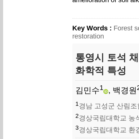
Key Words :
Forest s
restoration
통영시 토석 채
화학적 특성
1
김민수
, 백경원
1
경남 고성군 산림조
2
경상국립대학교 농
3
경상국립대학교 환