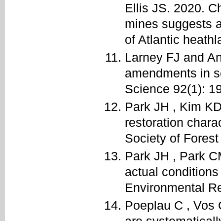
Ellis JS. 2020. C
mines suggests ac
of Atlantic heath
Larney FJ and An
amendments in soi
Science 92(1): 1
Park JH , Kim KD
restoration chara
Society of Forest
Park JH , Park C
actual conditions
Environmental Re
Poeplau C , Vos 
are systematical