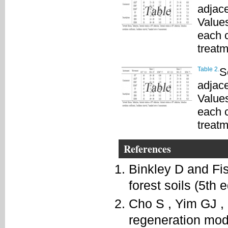
adjace
Values
each c
treatm
Table 2.
S
adjace
Values
each c
treatm
References
Binkley D and Fi
forest soils (5th
Cho S , Yim GJ , 
regeneration mod