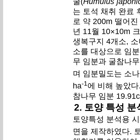
굴(
Humulus japoni
는 토석 채취 완료
로 약 200m 떨어
년 11월 10×10m
생복구지 4개소, 소
소를 대상으로 임분
무 임분과 굴참나무
며 임분밀도는 소나무
-1
ha
에 비해 높았다.
참나무 임분 19.9
2. 토양 특성 분
토양특성 분석용 시
면을 제작하였다. 토