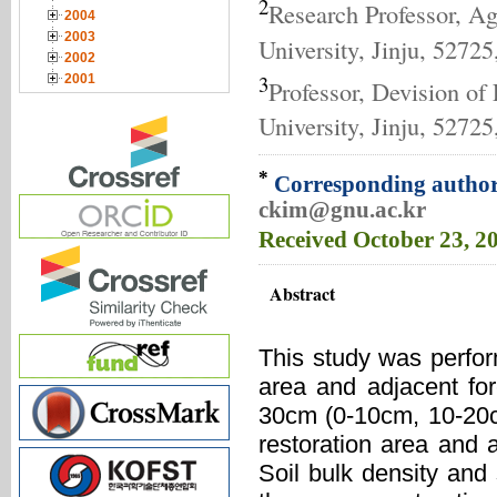
2
Research Professor, A
2004
2003
University, Jinju, 52725
2002
3
2001
Professor, Devision of
University, Jinju, 52725
*
Corresponding author
ckim@gnu.ac.kr
Received
October 23, 2
Abstract
This study was perform
area and adjacent fo
30cm (0-10cm, 10-20c
restoration area and 
Soil bulk density and 