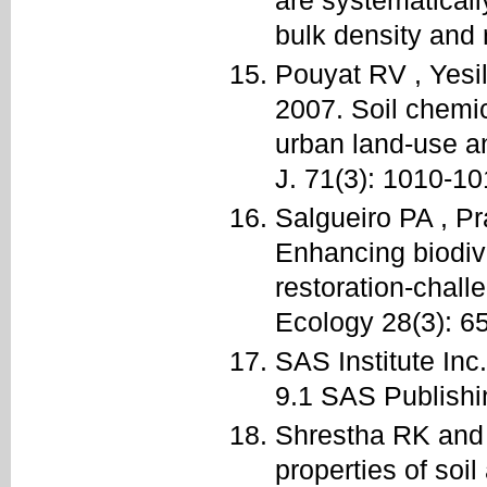
bulk density and 
Pouyat RV , Yesil
2007. Soil chemic
urban land-use a
J. 71(3): 1010-10
Salgueiro PA , P
Enhancing biodiv
restoration-chall
Ecology 28(3): 6
SAS Institute Inc
9.1 SAS Publishi
Shrestha RK and 
properties of soi