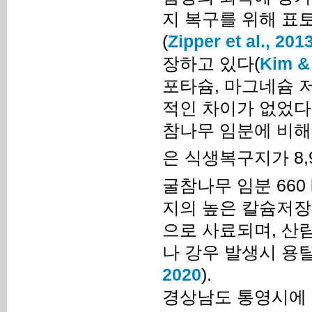
지 복구를 위해 표
(
Zipper et al., 201
장하고 있다(
Kim &
포타슘, 마그네슘 
적인 차이가 없었다
참나무 임분에 비해
은 식생복구지가 8,99
굴참나무 임분 660 k
지의 높은 칼슘저장
으로 사료되며, 산
나 강우 발생시 용탈
2020
).
경상남도 통영시에 