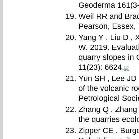
Geoderma 161(3-
Weil RR and Brad
Pearson, Essex, 
Yang Y , Liu D , 
W. 2019. Evaluatin
quarry slopes in 
11(23): 6624.
Yun SH , Lee JD 
of the volcanic r
Petrological Soci
Zhang Q , Zhang 
the quarries ecolo
Zipper CE , Burg